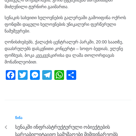
სენაკელი მოჭადრაკის, გოჩა ტყებუჩავას ხსოვნისადმი
მიძღვნილი ტურნირი გაიმართა.
სენაკის სახვითი ხელოვნების გალერეაში გამოიფინა ოქროს
ფონდში დაცული ხელოვნების უნიკალური ფერწერული
ნამუშევრები.
ღონისძიებებს, ქალაქის ცენტრალურ პარკში, 20:00 საათზე,
დაასრულებს დასკვნითი კონცერტი – სოფო ბედიას, ელენე
ფოჩხუას, ბოკა კვეკვესკირისა და ლაშა თოლორდავას
მონაწილეობით.
F
T
M
T
W
S
a
wi
e
el
h
h
c
tt
ss
e
at
ar
e
er
e
gr
s
e
b
n
a
A
ᲬᲘᲜᲐ
o
g
m
p
სენაკში ინფრასტრუქტურული ობიექტების
o
er
p
სარეაბილიტაციო სამუშაოები მიმდინარეობს