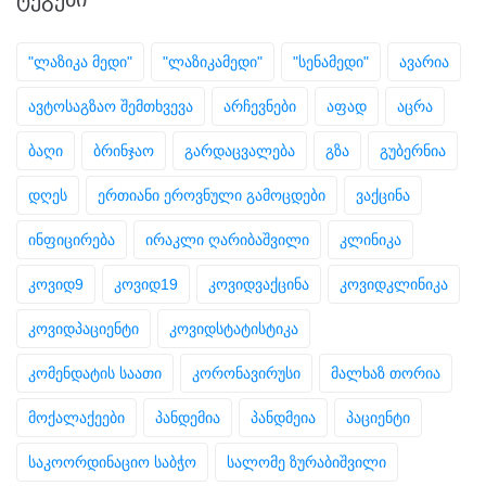
"ლაზიკა მედი"
"ლაზიკამედი"
"სენამედი"
ავარია
ავტოსაგზაო შემთხვევა
არჩევნები
აფად
აცრა
ბაღი
ბრინჯაო
გარდაცვალება
გზა
გუბერნია
დღეს
ერთიანი ეროვნული გამოცდები
ვაქცინა
ინფიცირება
ირაკლი ღარიბაშვილი
კლინიკა
კოვიდ9
კოვიდ19
კოვიდვაქცინა
კოვიდკლინიკა
კოვიდპაციენტი
კოვიდსტატისტიკა
კომენდატის საათი
კორონავირუსი
მალხაზ თორია
მოქალაქეები
პანდემია
პანდმეია
პაციენტი
საკოორდინაციო საბჭო
სალომე ზურაბიშვილი