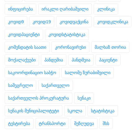
ინფიცირება
ირაკლი ღარიბაშვილი
კლინიკა
კოვიდ9
კოვიდ19
კოვიდვაქცინა
კოვიდკლინიკა
კოვიდპაციენტი
კოვიდსტატისტიკა
კომენდატის საათი
კორონავირუსი
მალხაზ თორია
მოქალაქეები
პანდემია
პანდმეია
პაციენტი
საკოორდინაციო საბჭო
სალომე ზურაბიშვილი
სამეგრელო
საქართველო
საქართველოს პროკურატურა
სენაკი
სენაკის მუნიციპალიტეტი
სკოლა
სტატისტიკა
ტესტირება
ტრანსპორტი
შეზღუდვა
შსს