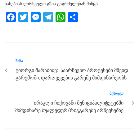
ხახუბიას ღირსეული გზის გაგრძელებას მისცა.
F
T
M
T
W
S
a
wi
e
el
h
h
c
tt
ss
e
at
ar
e
er
e
gr
s
e
b
n
a
A
ᲬᲘᲜᲐ
o
g
m
p
გიორგი შარაბიძე: საარჩევნო პროცესები მშვიდ
o
er
p
გარემოში, დარღვევების გარეშე მიმდინარეობს
k
ᲨᲔᲛᲓᲔᲒᲘ
ირაკლი ჩიქოვანი მუნიციპალიტეტებში
მიმდინარე შუალედურ/რიგგარეშე არჩევნებზე