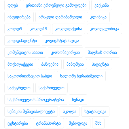
დღეს
ერთიანი ეროვნული გამოცდები
ვაქცინა
ინფიცირება
ირაკლი ღარიბაშვილი
კლინიკა
კოვიდ9
კოვიდ19
კოვიდვაქცინა
კოვიდკლინიკა
კოვიდპაციენტი
კოვიდსტატისტიკა
კომენდატის საათი
კორონავირუსი
მალხაზ თორია
მოქალაქეები
პანდემია
პანდმეია
პაციენტი
საკოორდინაციო საბჭო
სალომე ზურაბიშვილი
სამეგრელო
საქართველო
საქართველოს პროკურატურა
სენაკი
სენაკის მუნიციპალიტეტი
სკოლა
სტატისტიკა
ტესტირება
ტრანსპორტი
შეზღუდვა
შსს