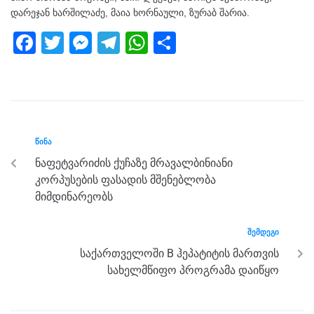
დარეჯან ხარშილაძე, მაია ხორნაული, ზურაბ შარია.
F
T
M
T
W
S
a
wi
e
el
h
h
c
tt
ss
e
at
ar
e
er
e
gr
s
e
b
n
a
A
ᲬᲘᲜᲐ
o
g
m
p
ნაფეტვარიძის ქუჩაზე მრავალბინიანი
o
er
p
კორპუსების ფასადის მშენებლობა
k
მიმდინარეობს
ᲨᲔᲛᲓᲔᲒᲘ
საქართველოში B ჰეპატიტის მართვის
სახელმწიფო პროგრამა დაიწყო