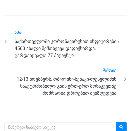
a
wi
e
el
h
h
c
tt
ss
e
at
ar
e
er
e
gr
s
e
b
n
a
A
ᲬᲘᲜᲐ
o
g
m
p
საქართველოში კორონავირუსით ინფიცირების
o
er
p
4563 ახალი შემთხვევა დაფიქსირდა,
k
გარდაიცვალა 77 პაციენტი
ᲨᲔᲛᲓᲔᲒᲘ
12-13 ნოემბერს, თბილისი-სენაკი-ლესელიძის
საავტომობილო გზის ერთ-ერთ მონაკვეთზე
მოძრაობა დროებით შეიზღუდება