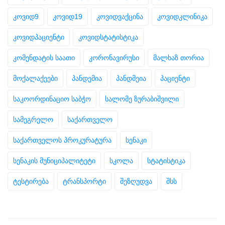
კოვიდ9
კოვიდ19
კოვიდვაქცინა
კოვიდკლინიკა
კოვიდპაციენტი
კოვიდსტატისტიკა
კომენდატის საათი
კორონავირუსი
მალხაზ თორია
მოქალაქეები
პანდემია
პანდმეია
პაციენტი
საკოორდინაციო საბჭო
სალომე ზურაბიშვილი
სამეგრელო
საქართველო
საქართველოს პროკურატურა
სენაკი
სენაკის მუნიციპალიტეტი
სკოლა
სტატისტიკა
ტესტირება
ტრანსპორტი
შეზღუდვა
შსს