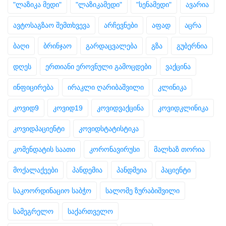
"ლაზიკა მედი"
"ლაზიკამედი"
"სენამედი"
ავარია
ავტოსაგზაო შემთხვევა
არჩევნები
აფად
აცრა
ბაღი
ბრინჯაო
გარდაცვალება
გზა
გუბერნია
დღეს
ერთიანი ეროვნული გამოცდები
ვაქცინა
ინფიცირება
ირაკლი ღარიბაშვილი
კლინიკა
კოვიდ9
კოვიდ19
კოვიდვაქცინა
კოვიდკლინიკა
კოვიდპაციენტი
კოვიდსტატისტიკა
კომენდატის საათი
კორონავირუსი
მალხაზ თორია
მოქალაქეები
პანდემია
პანდმეია
პაციენტი
საკოორდინაციო საბჭო
სალომე ზურაბიშვილი
სამეგრელო
საქართველო