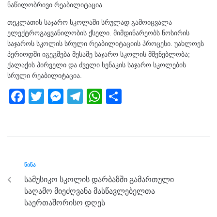
ნაწილობრივი რეაბილიტაცია.
თეკლათის საჯარო სკოლაში სრულად გამოიცვალა
ელექტროგაყვანილობის ქსელი. მიმდინარეობს ნოსირის
საჯაროს სკოლის სრული რეაბილიტაციის პროცესი. უახლოეს
პერიოდში იგეგმება მესამე საჯარო სკოლის მშენებლობა;
ქალაქის პირველი და ძველი სენაკის საჯარო სკოლების
სრული რეაბილიტაცია.
F
T
M
T
W
S
a
wi
e
el
h
h
c
tt
ss
e
at
ar
e
er
e
gr
s
e
b
n
a
A
ᲬᲘᲜᲐ
o
g
m
p
სამუსიკო სკოლის დარბაზში გამართული
o
er
p
საღამო მიეძღვანა მასწავლებელთა
k
საერთაშორისო დღეს