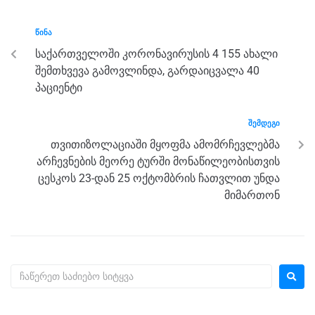
e
er
e
gr
s
e
b
n
a
A
ᲬᲘᲜᲐ
o
g
m
p
საქართველოში კორონავირუსის 4 155 ახალი
o
er
p
შემთხვევა გამოვლინდა, გარდაიცვალა 40
k
პაციენტი
ᲨᲔᲛᲓᲔᲒᲘ
თვითიზოლაციაში მყოფმა ამომრჩევლებმა
არჩევნების მეორე ტურში მონაწილეობისთვის
ცესკოს 23-დან 25 ოქტომბრის ჩათვლით უნდა
მიმართონ