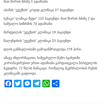
მათ შორის მძიმე 3 ადამიანი.
აბაშის “ევექსის” კოვიდ კლინიკა 27 პაციენტი.
სენაკი “ლაზიკა მედი” 110 პაციენტი, მათ შორის მძიმე 2 და
საშუალო სიმძიმის 74 ადამიანი.
მარტვილის “ევექსის” კლინიკა 19 პაციენტი.
წალენჯიხის “ევექსის” კლინიკა 23 პაციენტი.
დღის განმავლობაში გამოჯანმრთელდა 278 პირი.
ამავე ინფორმაციით, სამეგრელო-ზემო სვანეთში
კორონავირუსით ერთი ადამიანი გარდაიცვალა მარტვილის
მკვიდრი, 72 წლის მამაკაცი, რომელიც მკურნალობას რუხის
კლინიკაში გადიოდა.
F
T
M
T
W
S
a
wi
e
el
h
h
c
tt
ss
e
at
ar