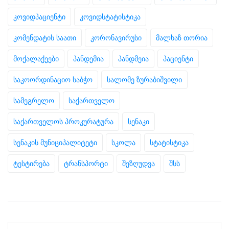
კოვიდპაციენტი
კოვიდსტატისტიკა
კომენდატის საათი
კორონავირუსი
მალხაზ თორია
მოქალაქეები
პანდემია
პანდმეია
პაციენტი
საკოორდინაციო საბჭო
სალომე ზურაბიშვილი
სამეგრელო
საქართველო
საქართველოს პროკურატურა
სენაკი
სენაკის მუნიციპალიტეტი
სკოლა
სტატისტიკა
ტესტირება
ტრანსპორტი
შეზღუდვა
შსს