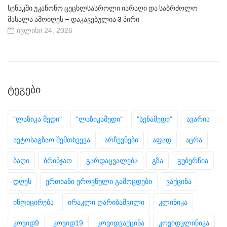
სენაკში უკანონო ცეცხლსასროლი იარაღი და საბრძოლო
მასალა ამოიღეს – დაკავებულია 3 პირი
ივლისი 24, 2026
ᲢᲔᲒᲔᲑᲘ
"ლაზიკა მედი"
"ლაზიკამედი"
"სენამედი"
ავარია
ავტოსაგზაო შემთხვევა
არჩევნები
აფად
აცრა
ბაღი
ბრინჯაო
გარდაცვალება
გზა
გუბერნია
დღეს
ერთიანი ეროვნული გამოცდები
ვაქცინა
ინფიცირება
ირაკლი ღარიბაშვილი
კლინიკა
კოვიდ9
კოვიდ19
კოვიდვაქცინა
კოვიდკლინიკა