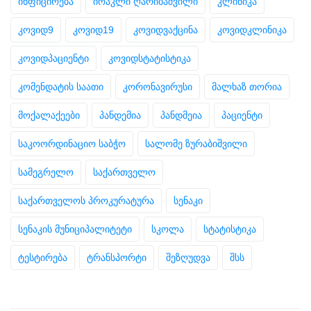
ინფიცირება
ირაკლი ღარიბაშვილი
კლინიკა
კოვიდ9
კოვიდ19
კოვიდვაქცინა
კოვიდკლინიკა
კოვიდპაციენტი
კოვიდსტატისტიკა
კომენდატის საათი
კორონავირუსი
მალხაზ თორია
მოქალაქეები
პანდემია
პანდმეია
პაციენტი
საკოორდინაციო საბჭო
სალომე ზურაბიშვილი
სამეგრელო
საქართველო
საქართველოს პროკურატურა
სენაკი
სენაკის მუნიციპალიტეტი
სკოლა
სტატისტიკა
ტესტირება
ტრანსპორტი
შეზღუდვა
შსს