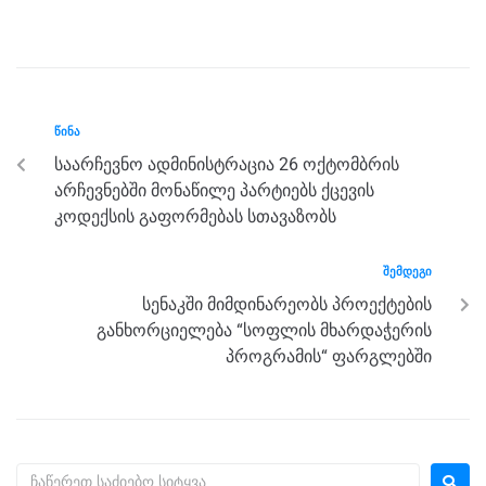
a
wi
e
el
h
h
c
tt
ss
e
at
ar
e
er
e
gr
s
e
b
n
a
A
ᲬᲘᲜᲐ
o
g
m
p
საარჩევნო ადმინისტრაცია 26 ოქტომბრის
o
er
p
არჩევნებში მონაწილე პარტიებს ქცევის
k
კოდექსის გაფორმებას სთავაზობს
ᲨᲔᲛᲓᲔᲒᲘ
სენაკში მიმდინარეობს პროექტების
განხორციელება “სოფლის მხარდაჭერის
პროგრამის“ ფარგლებში