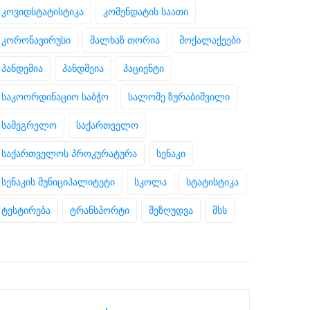
კოვიდსტატისტიკა
კომენდატის საათი
კორონავირუსი
მალხაზ თორია
მოქალაქეები
პანდემია
პანდმეია
პაციენტი
საკოორდინაციო საბჭო
სალომე ზურაბიშვილი
სამეგრელო
საქართველო
საქართველოს პროკურატურა
სენაკი
სენაკის მუნიციპალიტეტი
სკოლა
სტატისტიკა
ტესტირება
ტრანსპორტი
შეზღუდვა
შსს