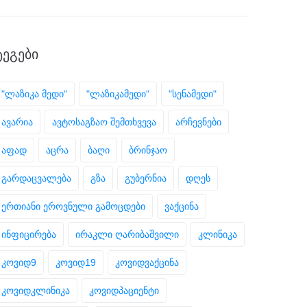
ᲢᲔᲒᲔᲑᲘ
"ლაზიკა მედი"
"ლაზიკამედი"
"სენამედი"
ავარია
ავტოსაგზაო შემთხვევა
არჩევნები
აფად
აცრა
ბაღი
ბრინჯაო
გარდაცვალება
გზა
გუბერნია
დღეს
ერთიანი ეროვნული გამოცდები
ვაქცინა
ინფიცირება
ირაკლი ღარიბაშვილი
კლინიკა
კოვიდ9
კოვიდ19
კოვიდვაქცინა
კოვიდკლინიკა
კოვიდპაციენტი