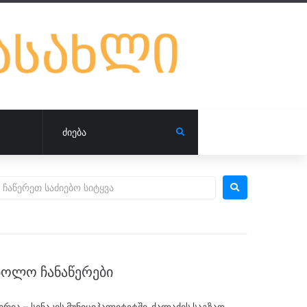
ᲑᲝᲚᲝ ᲩᲐᲜᲐᲬᲔᲠᲔᲑᲘ