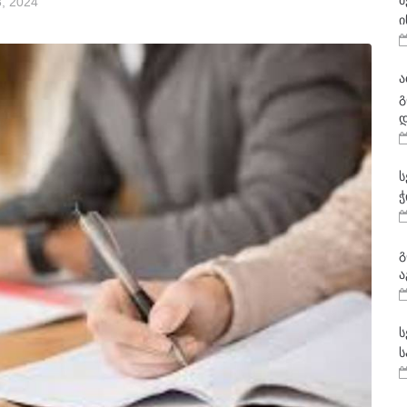
მ
, 2024
ი
ა
გ
დ
ს
ჭ
გ
ა
ს
ს