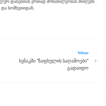
ურ დასებთან ერთად მონაწილეობას მიიღებს
ნ და სომხეთიდან.
ᲨᲔᲛᲓᲔᲒᲘ
სენაკში “ზაფხულის საღამოები”
გადაიდო