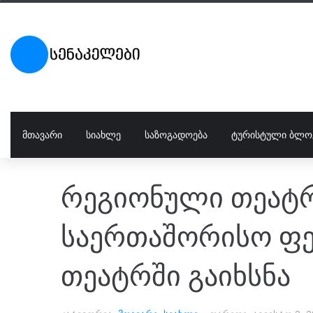
ᲛᲗᲐᲕᲐᲠᲘ
ᲡᲘᲐᲮᲚᲔ
ᲡᲐᲖᲝᲒᲐᲓᲝᲔᲑᲐ
ᲢᲣᲠᲘᲡᲢᲣᲚᲘ ᲑᲚᲝ
რეგიონული თეატრ
საერთაშორისო ფე
თეატრში გაიხსნა