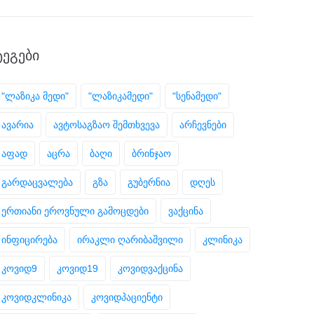
ᲢᲔᲒᲔᲑᲘ
"ლაზიკა მედი"
"ლაზიკამედი"
"სენამედი"
ავარია
ავტოსაგზაო შემთხვევა
არჩევნები
აფად
აცრა
ბაღი
ბრინჯაო
გარდაცვალება
გზა
გუბერნია
დღეს
ერთიანი ეროვნული გამოცდები
ვაქცინა
ინფიცირება
ირაკლი ღარიბაშვილი
კლინიკა
კოვიდ9
კოვიდ19
კოვიდვაქცინა
კოვიდკლინიკა
კოვიდპაციენტი