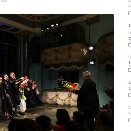
მ
2023
ი
ა
გ
დ
ს
ჭ
გ
ა
ს
ს