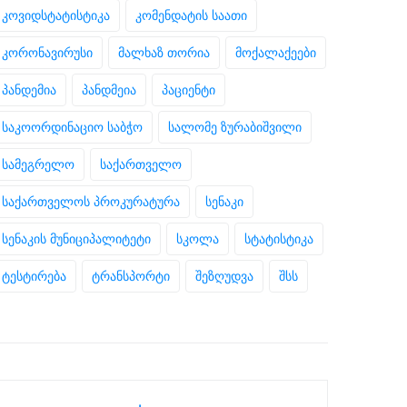
კოვიდსტატისტიკა
კომენდატის საათი
კორონავირუსი
მალხაზ თორია
მოქალაქეები
პანდემია
პანდმეია
პაციენტი
საკოორდინაციო საბჭო
სალომე ზურაბიშვილი
სამეგრელო
საქართველო
საქართველოს პროკურატურა
სენაკი
სენაკის მუნიციპალიტეტი
სკოლა
სტატისტიკა
ტესტირება
ტრანსპორტი
შეზღუდვა
შსს