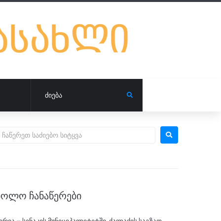
ᲑᲝᲚᲝ ᲩᲐᲜᲐᲬᲔᲠᲔᲑᲘ