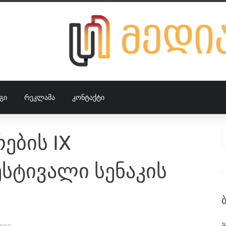
ᲒᲘ
ᲠᲔᲙᲚᲐᲛᲐ
ᲙᲝᲜᲢᲐᲥᲢᲘ
ების IX
სტივალი სენაკის