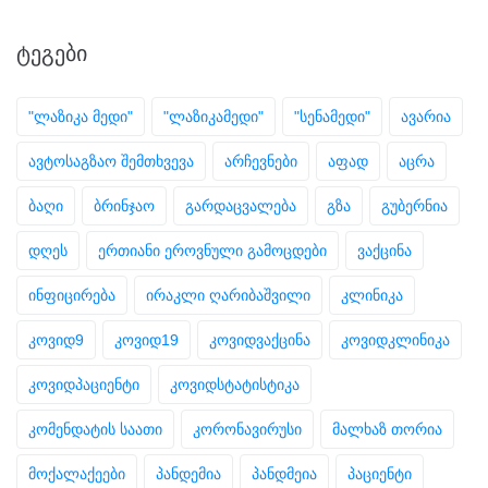
ᲢᲔᲒᲔᲑᲘ
"ლაზიკა მედი"
"ლაზიკამედი"
"სენამედი"
ავარია
ავტოსაგზაო შემთხვევა
არჩევნები
აფად
აცრა
ბაღი
ბრინჯაო
გარდაცვალება
გზა
გუბერნია
დღეს
ერთიანი ეროვნული გამოცდები
ვაქცინა
ინფიცირება
ირაკლი ღარიბაშვილი
კლინიკა
კოვიდ9
კოვიდ19
კოვიდვაქცინა
კოვიდკლინიკა
კოვიდპაციენტი
კოვიდსტატისტიკა
კომენდატის საათი
კორონავირუსი
მალხაზ თორია
მოქალაქეები
პანდემია
პანდმეია
პაციენტი