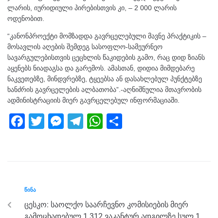
ლარის, იურიდიული პირებისთვის კი, – 2 000 ლარის
ოდენობით.
“კანონპროექტი მომზადდა გავრცელებული მავნე პრაქტიკის –
მოსავლის აღების შემდეგ სასოფლო-სამეურნეო
სავარგულებისთვის ცეცხლის წაკიდების გამო, რაც დიდ ზიანს
აყენებს ნიადაგსა და გარემოს. ამასთან, დიდია მიმდებარე
ნაკვეთებზე, მინდვრებზე, ტყეებსა ან დასახლებულ პუნქტებზე
ხანძრის გავრცელების ალბათობა”.-აღნიშნულია მთავრობის
ადმინისტრაციის მიერ გავრცელებულ ინფორმაციაში.
F
T
M
T
W
S
a
wi
e
el
h
h
c
tt
ss
e
at
ar
e
er
e
gr
s
e
b
n
a
A
ᲬᲘᲜᲐ
o
g
m
p
ცესკო: საოლქო საარჩევნო კომისიების მიერ
o
er
p
გამოცხადებულ 1 312 ვაკანტურ ადგილზე სულ 1