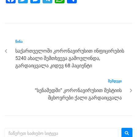
a
wi
e
el
h
h
c
tt
ss
e
at
ar
e
er
e
gr
s
e
b
n
a
A
ᲬᲘᲜᲐ
o
g
m
p
საქართველოში კორონავირუსით ინფიცირების
o
er
p
5240 ახალი შემთხვევა გამოვლინდა,
k
გარდაიცვალა კიდევ 68 პაციენტი
ᲨᲔᲛᲓᲔᲒᲘ
“სენამედში” კორონავირუსით მესტიის
მცხოვრები ქალი გარდაიცვალა