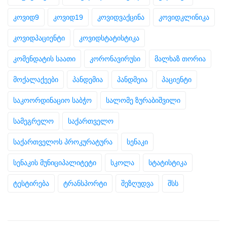
კოვიდ9
კოვიდ19
კოვიდვაქცინა
კოვიდკლინიკა
კოვიდპაციენტი
კოვიდსტატისტიკა
კომენდატის საათი
კორონავირუსი
მალხაზ თორია
მოქალაქეები
პანდემია
პანდმეია
პაციენტი
საკოორდინაციო საბჭო
სალომე ზურაბიშვილი
სამეგრელო
საქართველო
საქართველოს პროკურატურა
სენაკი
სენაკის მუნიციპალიტეტი
სკოლა
სტატისტიკა
ტესტირება
ტრანსპორტი
შეზღუდვა
შსს