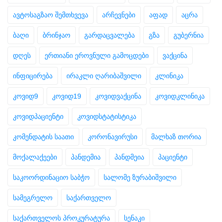
ავტოსაგზაო შემთხვევა
არჩევნები
აფად
აცრა
ბაღი
ბრინჯაო
გარდაცვალება
გზა
გუბერნია
დღეს
ერთიანი ეროვნული გამოცდები
ვაქცინა
ინფიცირება
ირაკლი ღარიბაშვილი
კლინიკა
კოვიდ9
კოვიდ19
კოვიდვაქცინა
კოვიდკლინიკა
კოვიდპაციენტი
კოვიდსტატისტიკა
კომენდატის საათი
კორონავირუსი
მალხაზ თორია
მოქალაქეები
პანდემია
პანდმეია
პაციენტი
საკოორდინაციო საბჭო
სალომე ზურაბიშვილი
სამეგრელო
საქართველო
საქართველოს პროკურატურა
სენაკი