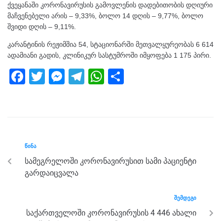
ქვეყანაში კორონავირუსის გამოვლენის დადებითობის დღიური
მაჩვენებელი არის – 9,33%, ბოლო 14 დღის – 9,77%, ბოლო
შვიდი დღის – 9,11%.
კარანტინის რეჟიმშია 54, სტაციონარში მეთვალყურეობას 6 614
ადამიანი გადის, კლინიკურ სასტუმროში იმყოფება 1 175 პირი.
F
T
M
T
W
S
a
wi
e
el
h
h
c
tt
ss
e
at
ar
e
er
e
gr
s
e
b
n
a
A
ᲬᲘᲜᲐ
o
g
m
p
სამეგრელოში კორონავირუსით სამი პაციენტი
o
er
p
გარდაიცვალა
k
ᲨᲔᲛᲓᲔᲒᲘ
საქართველოში კორონავირუსის 4 446 ახალი