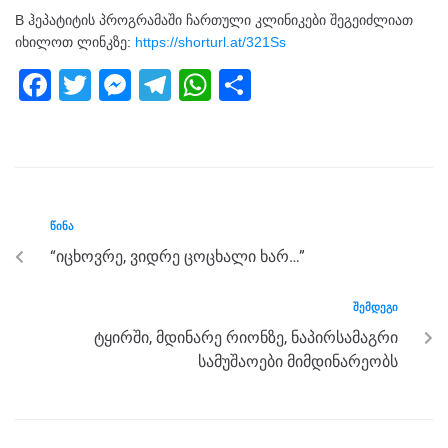
B ჰეპატიტის პროგრამაში ჩართული კლინიკები შეგეიძლიათ
იხილოთ ლინკზე:
https://shorturl.at/321Ss
F
T
M
T
W
S
a
wi
e
el
h
h
c
tt
ss
e
at
ar
e
er
e
gr
s
e
b
n
a
A
ᲬᲘᲜᲐ
o
g
m
p
“იცხოვრე, ვიდრე ცოცხალი ხარ…”
o
er
p
k
ᲨᲔᲛᲓᲔᲒᲘ
ტყირში, მდინარე რიონზე, ნაპირსამაგრი
სამუშაოები მიმდინარეობს