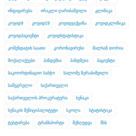
ინფიცირება
ირაკლი ღარიბაშვილი
კლინიკა
კოვიდ9
კოვიდ19
კოვიდვაქცინა
კოვიდკლინიკა
კოვიდპაციენტი
კოვიდსტატისტიკა
კომენდატის საათი
კორონავირუსი
მალხაზ თორია
მოქალაქეები
პანდემია
პანდმეია
პაციენტი
საკოორდინაციო საბჭო
სალომე ზურაბიშვილი
სამეგრელო
საქართველო
საქართველოს პროკურატურა
სენაკი
სენაკის მუნიციპალიტეტი
სკოლა
სტატისტიკა
ტესტირება
ტრანსპორტი
შეზღუდვა
შსს