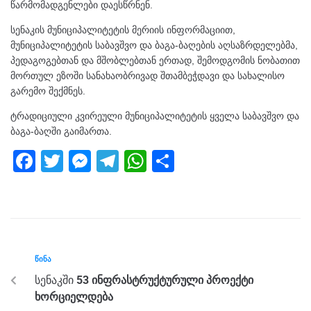
წარმომადგენლები დაესწრნენ.
სენაკის მუნიციპალიტეტის მერიის ინფორმაციით,
მუნიციპალიტეტის საბავშვო და ბაგა-ბაღების აღსაზრდელებმა,
პედაგოგებთან და მშობლებთან ერთად, შემოდგომის ნობათით
მორთულ ეზოში სანახაობრივად შთამბეჭდავი და სახალისო
გარემო შექმნეს.
ტრადიციული კვირეული მუნიციპალიტეტის ყველა საბავშვო და
ბაგა-ბაღში გაიმართა.
F
T
M
T
W
S
a
wi
e
el
h
h
c
tt
ss
e
at
ar
e
er
e
gr
s
e
b
n
a
A
ᲬᲘᲜᲐ
o
g
m
p
სენაკში
53 ინფრასტრუქტურული პროექტი
o
er
p
ხორციელდება