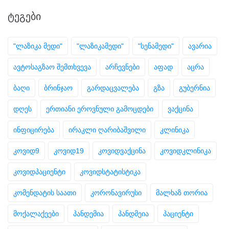
ᲢᲔᲒᲔᲑᲘ
"ლაზიკა მედი"
"ლაზიკამედი"
"სენამედი"
ავარია
ავტოსაგზაო შემთხვევა
არჩევნები
აფად
აცრა
ბაღი
ბრინჯაო
გარდაცვალება
გზა
გუბერნია
დღეს
ერთიანი ეროვნული გამოცდები
ვაქცინა
ინფიცირება
ირაკლი ღარიბაშვილი
კლინიკა
კოვიდ9
კოვიდ19
კოვიდვაქცინა
კოვიდკლინიკა
კოვიდპაციენტი
კოვიდსტატისტიკა
კომენდატის საათი
კორონავირუსი
მალხაზ თორია
მოქალაქეები
პანდემია
პანდმეია
პაციენტი