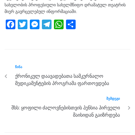
სახელობის პროფესიული სახელმწიფო დრამატულ თეატრის
მიერ გავრცელებულ ინფორმაციაში.
F
T
M
T
W
S
a
wi
e
el
h
h
c
tt
ss
e
at
ar
e
er
e
gr
s
e
b
n
a
A
ᲬᲘᲜᲐ
o
g
m
p
ქრონიკულ დაავადებათა სამკურნალო
o
er
p
მედიკამენტების პროგრამა ფართოვდება
k
ᲨᲔᲛᲓᲔᲒᲘ
შსს: ყოფილი ძალოვნებისთვის პენსია პირველი
მაისიდან გაიზრდება