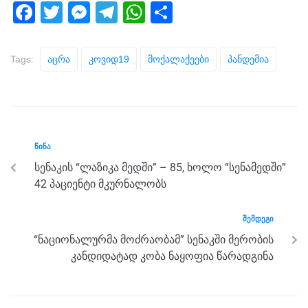
F
T
M
T
W
S
a
wi
e
el
h
h
c
tt
ss
e
at
ar
Tags:
Აცრა
Კოვიდ19
Მოქალაქეები
Პანდემია
e
er
e
gr
s
e
b
n
a
A
o
g
m
p
o
er
p
ᲬᲘᲜᲐ
k
სენაკის “ლაზიკა მედში” – 85, ხოლო “სენამედში”
42 პაციენტი მკურნალობს
ᲨᲔᲛᲓᲔᲒᲘ
“ნაციონალურმა მოძრაობამ” სენაკში მერობის
კანდიდატად კობა ნაყოფია წარადგინა