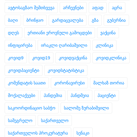
ავტოსაგზაო შემთხვევა
არჩევნები
აფად
აცრა
ბაღი
ბრინჯაო
გარდაცვალება
გზა
გუბერნია
დღეს
ერთიანი ეროვნული გამოცდები
ვაქცინა
ინფიცირება
ირაკლი ღარიბაშვილი
კლინიკა
კოვიდ9
კოვიდ19
კოვიდვაქცინა
კოვიდკლინიკა
კოვიდპაციენტი
კოვიდსტატისტიკა
კომენდატის საათი
კორონავირუსი
მალხაზ თორია
მოქალაქეები
პანდემია
პანდმეია
პაციენტი
საკოორდინაციო საბჭო
სალომე ზურაბიშვილი
სამეგრელო
საქართველო
საქართველოს პროკურატურა
სენაკი