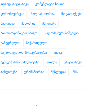
კოვიდსტატისტიკა
კომენდატის საათი
კორონავირუსი
მალხაზ თორია
მოქალაქეები
პანდემია
პანდმეია
პაციენტი
საკოორდინაციო საბჭო
სალომე ზურაბიშვილი
სამეგრელო
საქართველო
საქართველოს პროკურატურა
სენაკი
სენაკის მუნიციპალიტეტი
სკოლა
სტატისტიკა
ტესტირება
ტრანსპორტი
შეზღუდვა
შსს