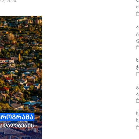
მ
2, 2024
ი
ა
გ
დ
ს
ჭ
გ
ა
ს
ს