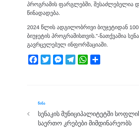
პროგრამის ფარგლებში, შესაძლებელია დ
წინადადება.
2024 წლის ადგილობრივი ბიუჯეტიდან 10
ბიუჯეტის პროგრამისთვის.”-ნათქვამია სენ
გავრცელებულ ინფორმაციაში.
F
T
M
T
W
S
a
wi
e
el
h
h
c
tt
ss
e
at
ar
e
er
e
gr
s
e
b
n
a
A
ᲬᲘᲜᲐ
o
g
m
p
სენაკის მუნიციპალიტეტში სოფლი
o
er
p
საერთო კრებები მიმდინარეობს
k