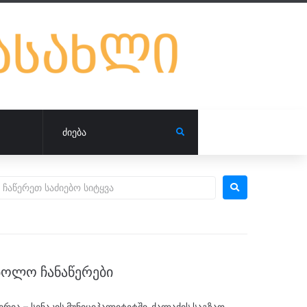
ᲑᲝᲚᲝ ᲩᲐᲜᲐᲬᲔᲠᲔᲑᲘ