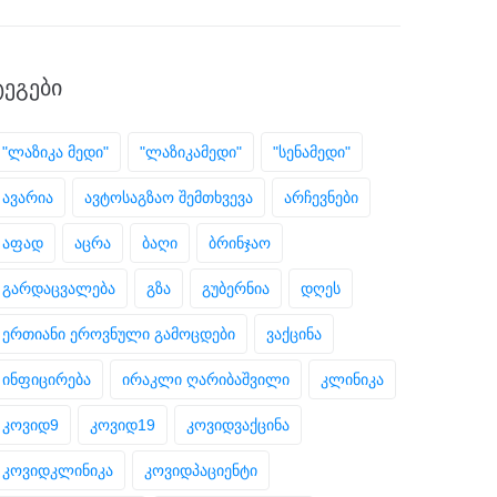
ᲢᲔᲒᲔᲑᲘ
"ლაზიკა მედი"
"ლაზიკამედი"
"სენამედი"
ავარია
ავტოსაგზაო შემთხვევა
არჩევნები
აფად
აცრა
ბაღი
ბრინჯაო
გარდაცვალება
გზა
გუბერნია
დღეს
ერთიანი ეროვნული გამოცდები
ვაქცინა
ინფიცირება
ირაკლი ღარიბაშვილი
კლინიკა
კოვიდ9
კოვიდ19
კოვიდვაქცინა
კოვიდკლინიკა
კოვიდპაციენტი