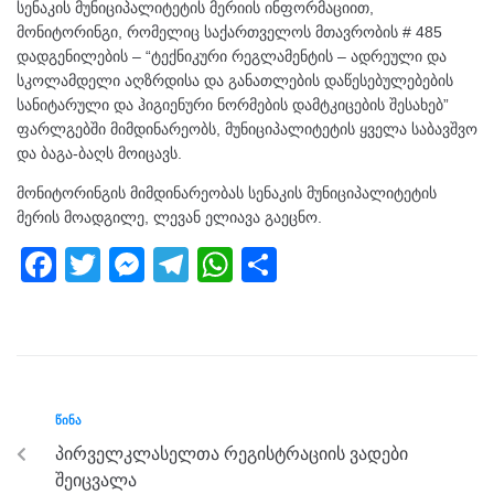
სენაკის მუნიციპალიტეტის მერიის ინფორმაციით,
მონიტორინგი, რომელიც საქართველოს მთავრობის # 485
დადგენილების – “ტექნიკური რეგლამენტის – ადრეული და
სკოლამდელი აღზრდისა და განათლების დაწესებულებების
სანიტარული და ჰიგიენური ნორმების დამტკიცების შესახებ”
ფარლგებში მიმდინარეობს, მუნიციპალიტეტის ყველა საბავშვო
და ბაგა-ბაღს მოიცავს.
მონიტორინგის მიმდინარეობას სენაკის მუნიციპალიტეტის
მერის მოადგილე, ლევან ელიავა გაეცნო.
F
T
M
T
W
S
a
wi
e
el
h
h
c
tt
ss
e
at
ar
e
er
e
gr
s
e
b
n
a
A
ᲬᲘᲜᲐ
o
g
m
p
პირველკლასელთა რეგისტრაციის ვადები
o
er
p
შეიცვალა