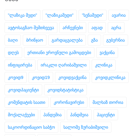
"ლაზიკა მედი"
"ლაზიკამედი"
"სენამედი"
ავარია
ავტოსაგზაო შემთხვევა
არჩევნები
აფად
აცრა
ბაღი
ბრინჯაო
გარდაცვალება
გზა
გუბერნია
დღეს
ერთიანი ეროვნული გამოცდები
ვაქცინა
ინფიცირება
ირაკლი ღარიბაშვილი
კლინიკა
კოვიდ9
კოვიდ19
კოვიდვაქცინა
კოვიდკლინიკა
კოვიდპაციენტი
კოვიდსტატისტიკა
კომენდატის საათი
კორონავირუსი
მალხაზ თორია
მოქალაქეები
პანდემია
პანდმეია
პაციენტი
საკოორდინაციო საბჭო
სალომე ზურაბიშვილი