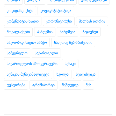
კოვიდპაციენტი
კოვიდსტატისტიკა
კომენდატის საათი
კორონავირუსი
მალხაზ თორია
მოქალაქეები
პანდემია
პანდმეია
პაციენტი
საკოორდინაციო საბჭო
სალომე ზურაბიშვილი
სამეგრელო
საქართველო
საქართველოს პროკურატურა
სენაკი
სენაკის მუნიციპალიტეტი
სკოლა
სტატისტიკა
ტესტირება
ტრანსპორტი
შეზღუდვა
შსს