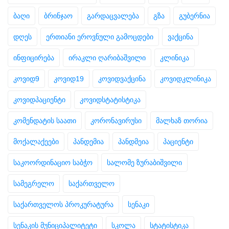
ბაღი
ბრინჯაო
გარდაცვალება
გზა
გუბერნია
დღეს
ერთიანი ეროვნული გამოცდები
ვაქცინა
ინფიცირება
ირაკლი ღარიბაშვილი
კლინიკა
კოვიდ9
კოვიდ19
კოვიდვაქცინა
კოვიდკლინიკა
კოვიდპაციენტი
კოვიდსტატისტიკა
კომენდატის საათი
კორონავირუსი
მალხაზ თორია
მოქალაქეები
პანდემია
პანდმეია
პაციენტი
საკოორდინაციო საბჭო
სალომე ზურაბიშვილი
სამეგრელო
საქართველო
საქართველოს პროკურატურა
სენაკი
სენაკის მუნიციპალიტეტი
სკოლა
სტატისტიკა