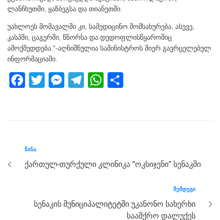
ლანჩხუთში, ყაზბეგსა და თიანეთში.
უახლოეს მომავალში კი, სამედიცინო მომსახურება, ასევე,
კასპში, ცაგერში, წნორსა და დედოფლისწყაროშიც
ამოქმედდება.”-აღნიშნულია სამინისტროს მიერ გავრცელებულ
ინფორმაციაში.
F
T
M
T
W
S
a
wi
e
el
h
h
c
tt
ss
e
at
ar
e
er
e
gr
s
e
b
n
a
A
ᲬᲘᲜᲐ
o
g
m
p
ქართულ-თურქული კლინიკა “ოკსიჯენი” სენაკში
o
er
p
k
ᲨᲔᲛᲓᲔᲒᲘ
სენაკის მუნიციპალიტეტში უკანონო სახერხი
საამქრო დალუქეს