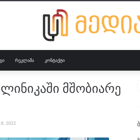
ᲒᲘ
ᲠᲔᲙᲚᲐᲛᲐ
ᲙᲝᲜᲢᲐᲥᲢᲘ
კლინიკაში მშობიარე
8, 2022