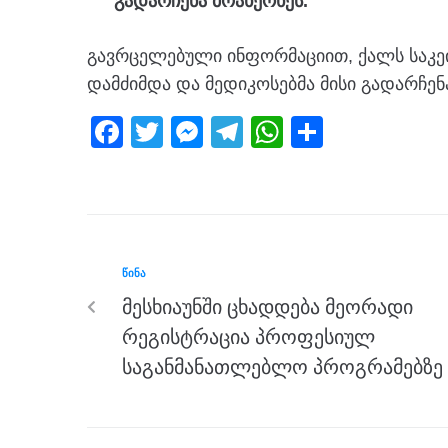
გადარჩენა მოახერხეს.
გავრცელებული ინფორმაციით, ქალს საკე
დამძიმდა და მედიკოსებმა მისი გადარჩენ
F
T
M
T
W
S
a
wi
e
el
h
h
c
tt
ss
e
at
ar
e
er
e
gr
s
e
b
n
a
A
ᲬᲘᲜᲐ
o
g
m
p
მესხიაუნში ცხადდება მეორადი
o
er
p
რეგისტრაცია პროფესიულ
k
საგანმანათლებლო პროგრამებზე