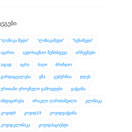
ᲢᲔᲒᲔᲑᲘ
"ლაზიკა მედი"
"ლაზიკამედი"
"სენამედი"
ავარია
ავტოსაგზაო შემთხვევა
არჩევნები
აფად
აცრა
ბაღი
ბრინჯაო
გარდაცვალება
გზა
გუბერნია
დღეს
ერთიანი ეროვნული გამოცდები
ვაქცინა
ინფიცირება
ირაკლი ღარიბაშვილი
კლინიკა
კოვიდ9
კოვიდ19
კოვიდვაქცინა
კოვიდკლინიკა
კოვიდპაციენტი