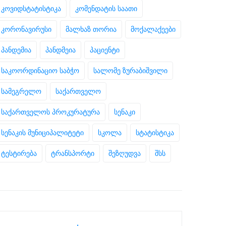
კოვიდსტატისტიკა
კომენდატის საათი
კორონავირუსი
მალხაზ თორია
მოქალაქეები
პანდემია
პანდმეია
პაციენტი
საკოორდინაციო საბჭო
სალომე ზურაბიშვილი
სამეგრელო
საქართველო
საქართველოს პროკურატურა
სენაკი
სენაკის მუნიციპალიტეტი
სკოლა
სტატისტიკა
ტესტირება
ტრანსპორტი
შეზღუდვა
შსს