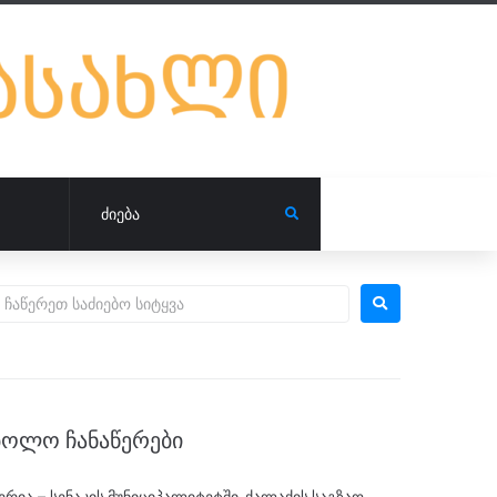
ᲑᲝᲚᲝ ᲩᲐᲜᲐᲬᲔᲠᲔᲑᲘ