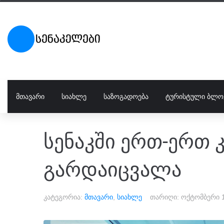
ᲛᲗᲐᲕᲐᲠᲘ
ᲡᲘᲐᲮᲚᲔ
ᲡᲐᲖᲝᲒᲐᲓᲝᲔᲑᲐ
ᲢᲣᲠᲘᲡᲢᲣᲚᲘ ᲑᲚᲝ
სენაკში ერთ-ერთ 
გარდაიცვალა
კატეგორია:
მთავარი
,
სიახლე
თარიღი:
ოქტომბერი 1