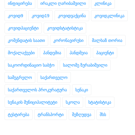
ინფიცირება
ირაკლი ღარიბაშვილი
კლინიკა
კოვიდ9
კოვიდ19
კოვიდვაქცინა
კოვიდკლინიკა
კოვიდპაციენტი
კოვიდსტატისტიკა
კომენდატის საათი
კორონავირუსი
მალხაზ თორია
მოქალაქეები
პანდემია
პანდმეია
პაციენტი
საკოორდინაციო საბჭო
სალომე ზურაბიშვილი
სამეგრელო
საქართველო
საქართველოს პროკურატურა
სენაკი
სენაკის მუნიციპალიტეტი
სკოლა
სტატისტიკა
ტესტირება
ტრანსპორტი
შეზღუდვა
შსს