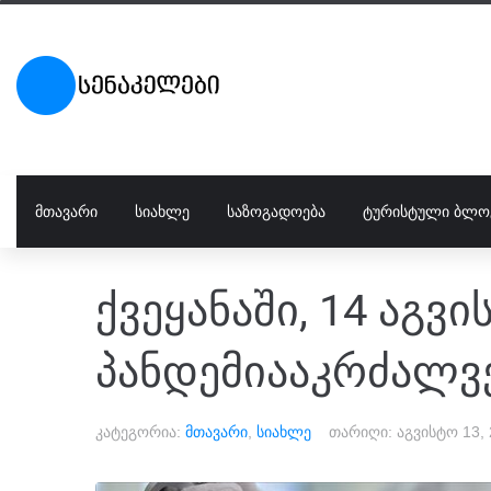
ᲛᲗᲐᲕᲐᲠᲘ
ᲡᲘᲐᲮᲚᲔ
ᲡᲐᲖᲝᲒᲐᲓᲝᲔᲑᲐ
ᲢᲣᲠᲘᲡᲢᲣᲚᲘ ᲑᲚᲝ
ქვეყანაში, 14 აგვ
პანდემიააკრძალვე
კატეგორია:
მთავარი
,
სიახლე
თარიღი:
აგვისტო 13,