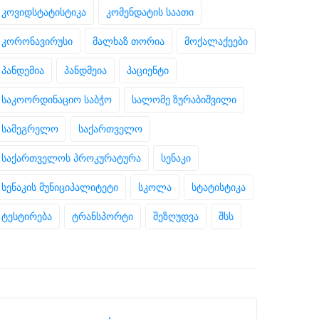
კოვიდსტატისტიკა
კომენდატის საათი
კორონავირუსი
მალხაზ თორია
მოქალაქეები
პანდემია
პანდმეია
პაციენტი
საკოორდინაციო საბჭო
სალომე ზურაბიშვილი
სამეგრელო
საქართველო
საქართველოს პროკურატურა
სენაკი
სენაკის მუნიციპალიტეტი
სკოლა
სტატისტიკა
ტესტირება
ტრანსპორტი
შეზღუდვა
შსს