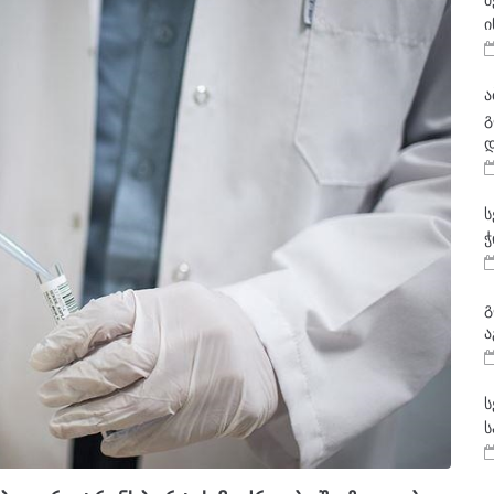
მ
ი
ა
გ
დ
ს
ჭ
გ
ა
ს
ს