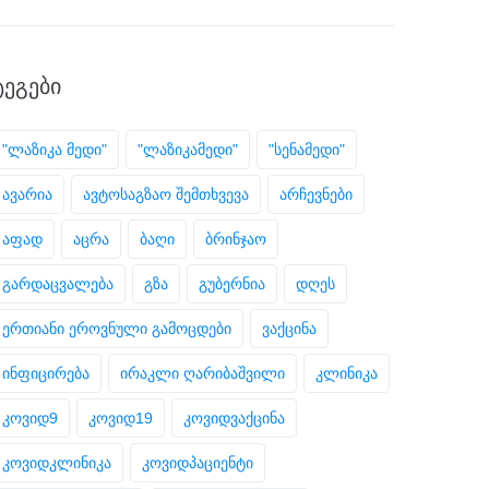
ᲢᲔᲒᲔᲑᲘ
"ლაზიკა მედი"
"ლაზიკამედი"
"სენამედი"
ავარია
ავტოსაგზაო შემთხვევა
არჩევნები
აფად
აცრა
ბაღი
ბრინჯაო
გარდაცვალება
გზა
გუბერნია
დღეს
ერთიანი ეროვნული გამოცდები
ვაქცინა
ინფიცირება
ირაკლი ღარიბაშვილი
კლინიკა
კოვიდ9
კოვიდ19
კოვიდვაქცინა
კოვიდკლინიკა
კოვიდპაციენტი