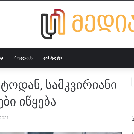
ᲒᲘ
ᲠᲔᲙᲚᲐᲛᲐ
ᲙᲝᲜᲢᲐᲥᲢᲘ
ისტოდან, სამკვირიანი
ბი იწყება
 2021