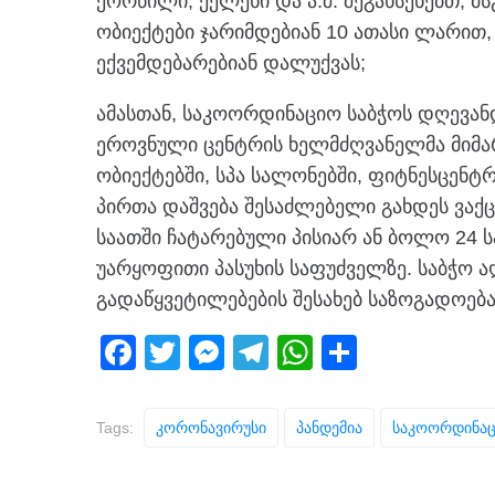
ქორწილი, ქელეხი და ა.შ. შეგახსენებთ, მ
ობიექტები ჯარიმდებიან 10 ათასი ლარით
ექვემდებარებიან დალუქვას;
ამასთან, საკოორდინაციო საბჭოს დღევა
ეროვნული ცენტრის ხელმძღვანელმა მიმარ
ობიექტებში, სპა სალონებში, ფიტნესცენტრ
პირთა დაშვება შესაძლებელი გახდეს ვაქ
საათში ჩატარებული პისიარ ან ბოლო 24 ს
უარყოფითი პასუხის საფუძველზე. საბჭო ა
გადაწყვეტილებების შესახებ საზოგადოებას
F
T
M
T
W
S
a
wi
e
el
h
h
c
tt
ss
e
at
ar
Tags:
Კორონავირუსი
Პანდემია
Საკოორდინაც
e
er
e
gr
s
e
b
n
a
A