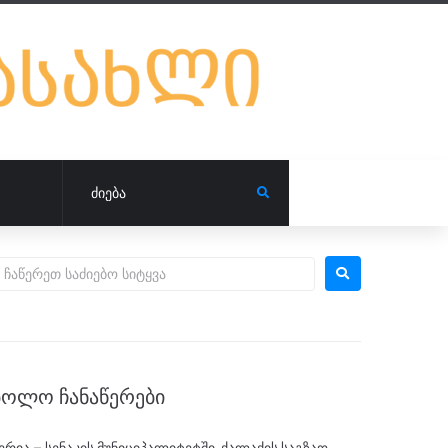
ᲑᲝᲚᲝ ᲩᲐᲜᲐᲬᲔᲠᲔᲑᲘ