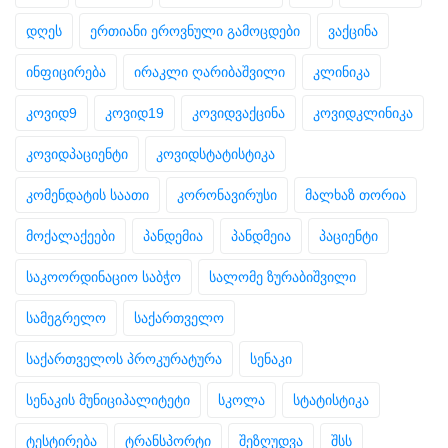
დღეს
ერთიანი ეროვნული გამოცდები
ვაქცინა
ინფიცირება
ირაკლი ღარიბაშვილი
კლინიკა
კოვიდ9
კოვიდ19
კოვიდვაქცინა
კოვიდკლინიკა
კოვიდპაციენტი
კოვიდსტატისტიკა
კომენდატის საათი
კორონავირუსი
მალხაზ თორია
მოქალაქეები
პანდემია
პანდმეია
პაციენტი
საკოორდინაციო საბჭო
სალომე ზურაბიშვილი
სამეგრელო
საქართველო
საქართველოს პროკურატურა
სენაკი
სენაკის მუნიციპალიტეტი
სკოლა
სტატისტიკა
ტესტირება
ტრანსპორტი
შეზღუდვა
შსს