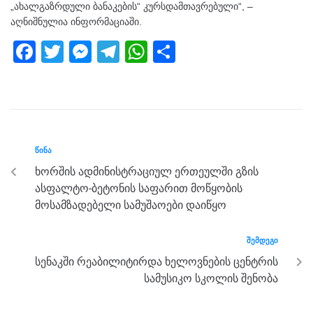
„ახალგაზრდული ბანაკების“ კურსდამთავრებული“, –
აღნიშნულია ინფორმაციაში.
F
T
M
T
W
S
a
wi
e
el
h
h
c
tt
ss
e
at
ar
e
er
e
gr
s
e
b
n
a
A
ᲬᲘᲜᲐ
o
g
m
p
ხორშის ადმინისტრაციულ ერთეულში გზის
o
er
p
ასფალტო-ბეტონის საფარით მოწყობის
k
მოსამზადებელი სამუშაოები დაიწყო
ᲨᲔᲛᲓᲔᲒᲘ
სენაკში რეაბილიტირდა ხელოვნების ცენტრის
სამუსიკო სკოლის შენობა