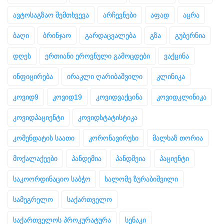
ავტოსაგზაო შემთხვევა
არჩევნები
აფად
აცრა
ბაღი
ბრინჯაო
გარდაცვალება
გზა
გუბერნია
დღეს
ერთიანი ეროვნული გამოცდები
ვაქცინა
ინფიცირება
ირაკლი ღარიბაშვილი
კლინიკა
კოვიდ9
კოვიდ19
კოვიდვაქცინა
კოვიდკლინიკა
კოვიდპაციენტი
კოვიდსტატისტიკა
კომენდატის საათი
კორონავირუსი
მალხაზ თორია
მოქალაქეები
პანდემია
პანდმეია
პაციენტი
საკოორდინაციო საბჭო
სალომე ზურაბიშვილი
სამეგრელო
საქართველო
საქართველოს პროკურატურა
სენაკი