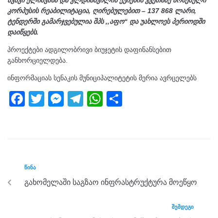
კორპუსის რეაბილიტაცია, ღირებულებით – 137 868 ლარი,
ტენდერში გამარჯვებულია შპს ,,აფო“ და უახლოეს პერიოდში
დაიწყებს.
პროექტები ადგილობრივი ბიუჯეტის დაფინანსებით
განხორციელდება.
ინფორმაციას სენაკის მუნიციპალიტეტის მერია ავრცელებს
F
T
M
T
W
S
a
wi
e
el
h
h
c
tt
ss
e
at
ar
e
er
e
gr
s
e
b
n
a
A
ᲬᲘᲜᲐ
o
g
m
p
გახომელაში საგზაო ინფრასტრუქტურა მოეწყო
o
er
p
k
ᲨᲔᲛᲓᲔᲒᲘ