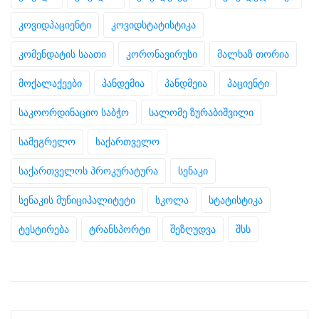
კოვიდპაციენტი
კოვიდსტატისტიკა
კომენდატის საათი
კორონავირუსი
მალხაზ თორია
მოქალაქეები
პანდემია
პანდმეია
პაციენტი
საკოორდინაციო საბჭო
სალომე ზურაბიშვილი
სამეგრელო
საქართველო
საქართველოს პროკურატურა
სენაკი
სენაკის მუნიციპალიტეტი
სკოლა
სტატისტიკა
ტესტირება
ტრანსპორტი
შეზღუდვა
შსს