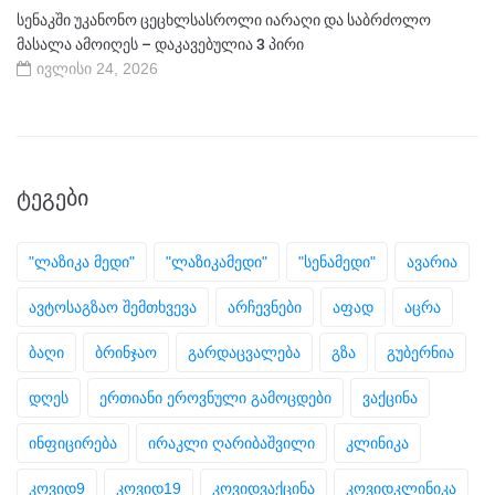
სენაკში უკანონო ცეცხლსასროლი იარაღი და საბრძოლო
მასალა ამოიღეს – დაკავებულია 3 პირი
ივლისი 24, 2026
ᲢᲔᲒᲔᲑᲘ
"ლაზიკა მედი"
"ლაზიკამედი"
"სენამედი"
ავარია
ავტოსაგზაო შემთხვევა
არჩევნები
აფად
აცრა
ბაღი
ბრინჯაო
გარდაცვალება
გზა
გუბერნია
დღეს
ერთიანი ეროვნული გამოცდები
ვაქცინა
ინფიცირება
ირაკლი ღარიბაშვილი
კლინიკა
კოვიდ9
კოვიდ19
კოვიდვაქცინა
კოვიდკლინიკა