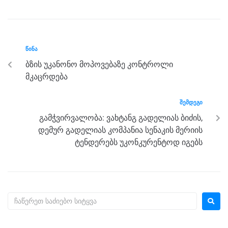
c
tt
ss
e
at
ar
e
er
e
gr
s
e
b
n
a
A
ᲬᲘᲜᲐ
o
g
m
p
ბზის უკანონო მოპოვებაზე კონტროლი
o
er
p
მკაცრდება
k
ᲨᲔᲛᲓᲔᲒᲘ
გამჭვირვალობა: ვახტანგ გადელიას ბიძის,
დემურ გადელიას კომპანია სენაკის მერიის
ტენდერებს უკონკურენტოდ იგებს