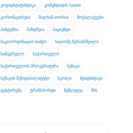
კოვიდსტატისტიკა
კომენდატის საათი
კორონავირუსი
მალხაზ თორია
მოქალაქეები
პანდემია
პანდმეია
პაციენტი
საკოორდინაციო საბჭო
სალომე ზურაბიშვილი
სამეგრელო
საქართველო
საქართველოს პროკურატურა
სენაკი
სენაკის მუნიციპალიტეტი
სკოლა
სტატისტიკა
ტესტირება
ტრანსპორტი
შეზღუდვა
შსს