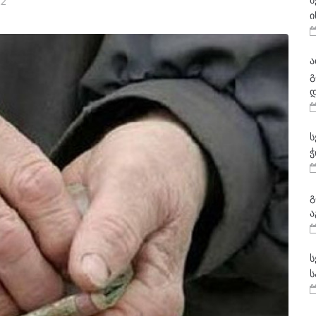
მ
22
ი
ა
გ
დ
ს
ჭ
გ
ა
ს
ს