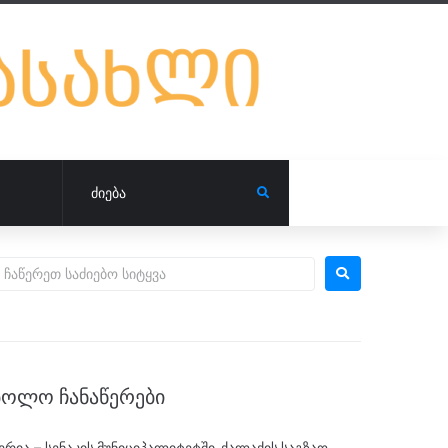
ᲑᲝᲚᲝ ᲩᲐᲜᲐᲬᲔᲠᲔᲑᲘ