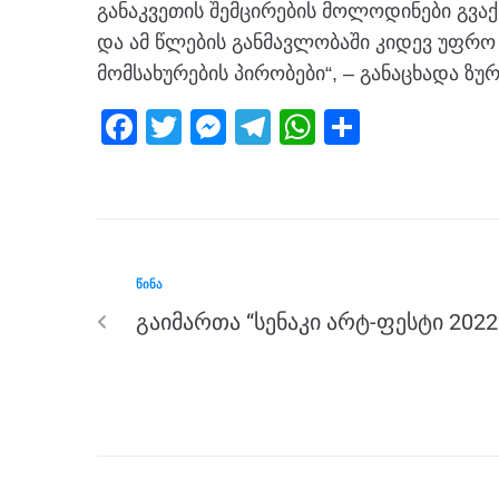
განაკვეთის შემცირების მოლოდინები გვაქ
და ამ წლების განმავლობაში კიდევ უფრო 
მომსახურების პირობები“, – განაცხადა
ზურ
F
T
M
T
W
S
a
wi
e
el
h
h
c
tt
ss
e
at
ar
e
er
e
gr
s
e
b
n
a
A
ᲬᲘᲜᲐ
o
g
m
p
გაიმართა “სენაკი არტ-ფესტი 2022
o
er
p
k