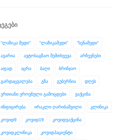
ᲢᲔᲒᲔᲑᲘ
"ლაზიკა მედი"
"ლაზიკამედი"
"სენამედი"
ავარია
ავტოსაგზაო შემთხვევა
არჩევნები
აფად
აცრა
ბაღი
ბრინჯაო
გარდაცვალება
გზა
გუბერნია
დღეს
ერთიანი ეროვნული გამოცდები
ვაქცინა
ინფიცირება
ირაკლი ღარიბაშვილი
კლინიკა
კოვიდ9
კოვიდ19
კოვიდვაქცინა
კოვიდკლინიკა
კოვიდპაციენტი