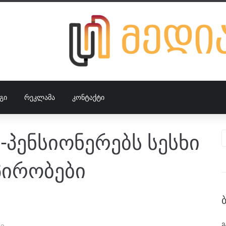
ᲒᲘ
ᲠᲔᲙᲚᲐᲛᲐ
ᲙᲝᲜᲢᲐᲥᲢᲘ
-პენსიონერებს სესხი
პირობები