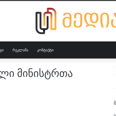
ᲒᲘ
ᲠᲔᲙᲚᲐᲛᲐ
ᲙᲝᲜᲢᲐᲥᲢᲘ
ლი მინისტრთა