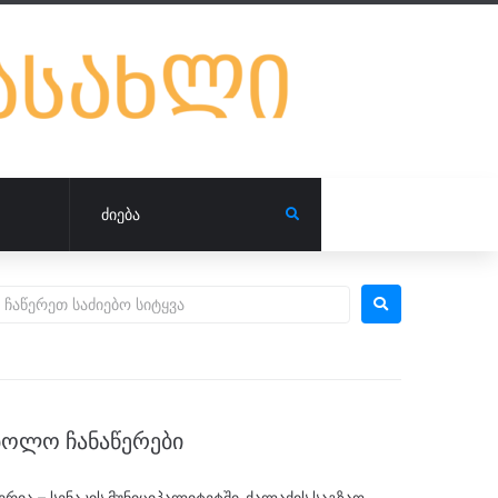
ᲑᲝᲚᲝ ᲩᲐᲜᲐᲬᲔᲠᲔᲑᲘ