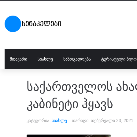
ᲛᲗᲐᲕᲐᲠᲘ
ᲡᲘᲐᲮᲚᲔ
ᲡᲐᲖᲝᲒᲐᲓᲝᲔᲑᲐ
ᲢᲣᲠᲘᲡᲢᲣᲚᲘ ᲑᲚᲝ
საქართველოს ახა
კაბინეტი ჰყავს
კატეგორია:
სიახლე
თარიღი:
თებერვალი 23, 2021