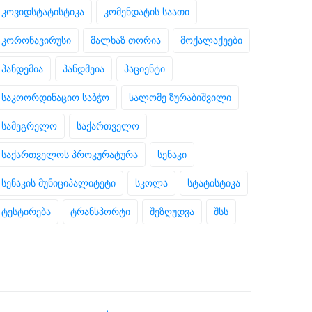
კოვიდსტატისტიკა
კომენდატის საათი
კორონავირუსი
მალხაზ თორია
მოქალაქეები
პანდემია
პანდმეია
პაციენტი
საკოორდინაციო საბჭო
სალომე ზურაბიშვილი
სამეგრელო
საქართველო
საქართველოს პროკურატურა
სენაკი
სენაკის მუნიციპალიტეტი
სკოლა
სტატისტიკა
ტესტირება
ტრანსპორტი
შეზღუდვა
შსს