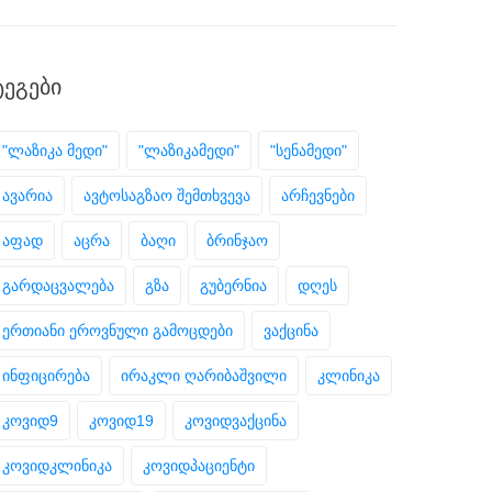
ᲢᲔᲒᲔᲑᲘ
"ლაზიკა მედი"
"ლაზიკამედი"
"სენამედი"
ავარია
ავტოსაგზაო შემთხვევა
არჩევნები
აფად
აცრა
ბაღი
ბრინჯაო
გარდაცვალება
გზა
გუბერნია
დღეს
ერთიანი ეროვნული გამოცდები
ვაქცინა
ინფიცირება
ირაკლი ღარიბაშვილი
კლინიკა
კოვიდ9
კოვიდ19
კოვიდვაქცინა
კოვიდკლინიკა
კოვიდპაციენტი