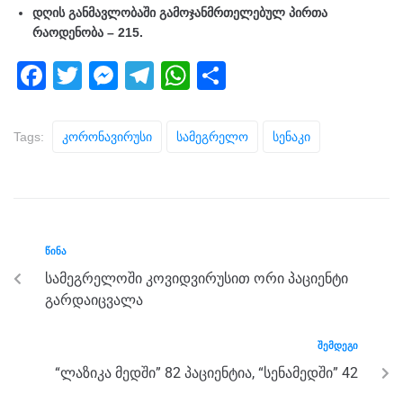
დღის განმავლობაში გამოჯანმრთელებულ პირთა
რაოდენობა – 215.
F
T
M
T
W
S
a
wi
e
el
h
h
c
tt
ss
e
at
ar
Tags:
Კორონავირუსი
Სამეგრელო
Სენაკი
e
er
e
gr
s
e
b
n
a
A
o
g
m
p
o
er
p
ᲬᲘᲜᲐ
k
სამეგრელოში კოვიდვირუსით ორი პაციენტი
გარდაიცვალა
ᲨᲔᲛᲓᲔᲒᲘ
“ლაზიკა მედში” 82 პაციენტია, “სენამედში” 42