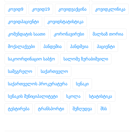
კოვიდ9
კოვიდ19
კოვიდვაქცინა
კოვიდკლინიკა
კოვიდპაციენტი
კოვიდსტატისტიკა
კომენდატის საათი
კორონავირუსი
მალხაზ თორია
მოქალაქეები
პანდემია
პანდმეია
პაციენტი
საკოორდინაციო საბჭო
სალომე ზურაბიშვილი
სამეგრელო
საქართველო
საქართველოს პროკურატურა
სენაკი
სენაკის მუნიციპალიტეტი
სკოლა
სტატისტიკა
ტესტირება
ტრანსპორტი
შეზღუდვა
შსს