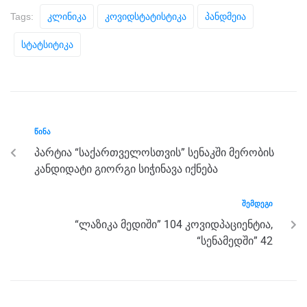
c
tt
ss
e
at
ar
Tags:
Კლინიკა
Კოვიდსტატისტიკა
Პანდმეია
e
er
e
gr
s
e
Სტატსიტიკა
b
n
a
A
o
g
m
p
o
er
p
k
ᲬᲘᲜᲐ
პარტია “საქართველოსთვის” სენაკში მერობის
კანდიდატი გიორგი სიჭინავა იქნება
ᲨᲔᲛᲓᲔᲒᲘ
“ლაზიკა მედიში” 104 კოვიდპაციენტია,
“სენამედში” 42