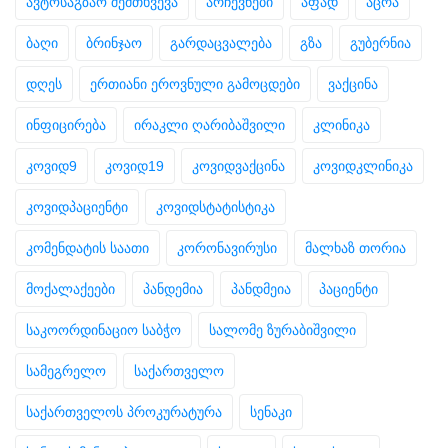
ავტოსაგზაო შემთხვევა
არჩევნები
აფად
აცრა
ბაღი
ბრინჯაო
გარდაცვალება
გზა
გუბერნია
დღეს
ერთიანი ეროვნული გამოცდები
ვაქცინა
ინფიცირება
ირაკლი ღარიბაშვილი
კლინიკა
კოვიდ9
კოვიდ19
კოვიდვაქცინა
კოვიდკლინიკა
კოვიდპაციენტი
კოვიდსტატისტიკა
კომენდატის საათი
კორონავირუსი
მალხაზ თორია
მოქალაქეები
პანდემია
პანდმეია
პაციენტი
საკოორდინაციო საბჭო
სალომე ზურაბიშვილი
სამეგრელო
საქართველო
საქართველოს პროკურატურა
სენაკი