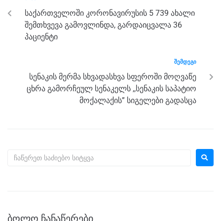
o
g
m
p
საქართველოში კორონავირუსის 5 739 ახალი
o
er
p
შემთხვევა გამოვლინდა, გარდაიცვალა 36
k
პაციენტი
ᲨᲔᲛᲓᲔᲒᲘ
სენაკის მერმა სხვადასხვა სფეროში მოღვაწე
ცხრა გამორჩეულ სენაკელს ,,სენაკის საპატიო
მოქალაქის” სიგელები გადასცა
ᲑᲝᲚᲝ ᲩᲐᲜᲐᲬᲔᲠᲔᲑᲘ