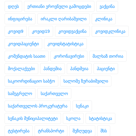
დღეს
ერთიანი ეროვნული გამოცდები
ვაქცინა
ინფიცირება
ირაკლი ღარიბაშვილი
კლინიკა
კოვიდ9
კოვიდ19
კოვიდვაქცინა
კოვიდკლინიკა
კოვიდპაციენტი
კოვიდსტატისტიკა
კომენდატის საათი
კორონავირუსი
მალხაზ თორია
მოქალაქეები
პანდემია
პანდმეია
პაციენტი
საკოორდინაციო საბჭო
სალომე ზურაბიშვილი
სამეგრელო
საქართველო
საქართველოს პროკურატურა
სენაკი
სენაკის მუნიციპალიტეტი
სკოლა
სტატისტიკა
ტესტირება
ტრანსპორტი
შეზღუდვა
შსს