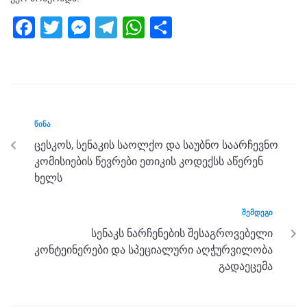
F
T
M
T
W
S
a
wi
e
el
h
h
c
tt
ss
e
at
ar
e
er
e
gr
s
e
b
n
a
A
ᲬᲘᲜᲐ
o
g
m
p
ცესკოს, სენაკის საოლქო და საუბნო საარჩევნო
o
er
p
კომისიების წევრები ეთიკის კოდექსს აწერენ
k
ხელს
ᲨᲔᲛᲓᲔᲒᲘ
სენაკს ნარჩენების შესაგროვებელი
კონტეინერები და სპეციალური აღჭურვილობა
გადაეცემა