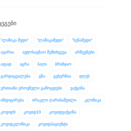
ᲢᲔᲒᲔᲑᲘ
"ლაზიკა მედი"
"ლაზიკამედი"
"სენამედი"
ავარია
ავტოსაგზაო შემთხვევა
არჩევნები
აფად
აცრა
ბაღი
ბრინჯაო
გარდაცვალება
გზა
გუბერნია
დღეს
ერთიანი ეროვნული გამოცდები
ვაქცინა
ინფიცირება
ირაკლი ღარიბაშვილი
კლინიკა
კოვიდ9
კოვიდ19
კოვიდვაქცინა
კოვიდკლინიკა
კოვიდპაციენტი