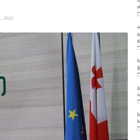
მ
ი
, 2022
ა
გ
დ
ს
ჭ
გ
ა
ს
ს