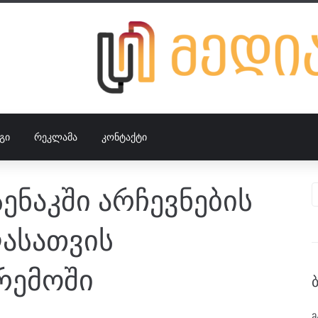
ᲒᲘ
ᲠᲔᲙᲚᲐᲛᲐ
ᲙᲝᲜᲢᲐᲥᲢᲘ
ენაკში არჩევნების
ასათვის
რემოში