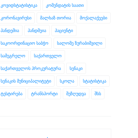
კოვიდსტატისტიკა
კომენდატის საათი
კორონავირუსი
მალხაზ თორია
მოქალაქეები
პანდემია
პანდმეია
პაციენტი
საკოორდინაციო საბჭო
სალომე ზურაბიშვილი
სამეგრელო
საქართველო
საქართველოს პროკურატურა
სენაკი
სენაკის მუნიციპალიტეტი
სკოლა
სტატისტიკა
ტესტირება
ტრანსპორტი
შეზღუდვა
შსს