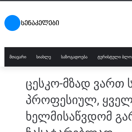
ᲛᲗᲐᲕᲐᲠᲘ
ᲡᲘᲐᲮᲚᲔ
ᲡᲐᲖᲝᲒᲐᲓᲝᲔᲑᲐ
ᲢᲣᲠᲘᲡᲢᲣᲚᲘ ᲑᲚᲝ
ცესკო-მზად ვართ ს
პროფესიულ, ყველ
ხელმისაწვდომ გა