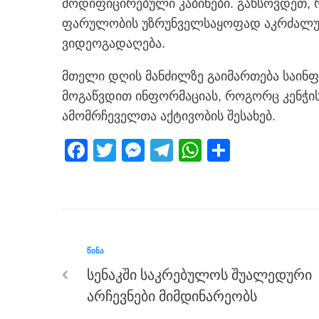
მოდიფიცირებული კაბინები. გახსოვდეთ, რ
ფარულობის უზრუნველსაყოფად აკრძალულ
ვიდეოგადაღება.
მთელი დღის მანძილზე გაიმართება საინფ
მოგაწვდით ინფორმაციას, როგორც კენჭის
ამომრჩეველთა აქტივობის შესახებ.
F
T
M
T
W
S
a
wi
e
el
h
h
c
tt
ss
e
at
ar
e
er
e
gr
s
e
b
n
a
A
ᲬᲘᲜᲐ
o
g
m
p
სენაკში საკრებულოს შუალედური
o
er
p
არჩევნები მიმდინარეობს
k