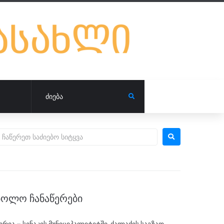
ᲑᲝᲚᲝ ᲩᲐᲜᲐᲬᲔᲠᲔᲑᲘ