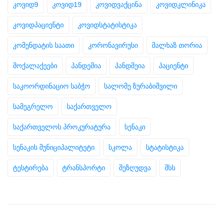
კოვიდ9
კოვიდ19
კოვიდვაქცინა
კოვიდკლინიკა
კოვიდპაციენტი
კოვიდსტატისტიკა
კომენდატის საათი
კორონავირუსი
მალხაზ თორია
მოქალაქეები
პანდემია
პანდმეია
პაციენტი
საკოორდინაციო საბჭო
სალომე ზურაბიშვილი
სამეგრელო
საქართველო
საქართველოს პროკურატურა
სენაკი
სენაკის მუნიციპალიტეტი
სკოლა
სტატისტიკა
ტესტირება
ტრანსპორტი
შეზღუდვა
შსს